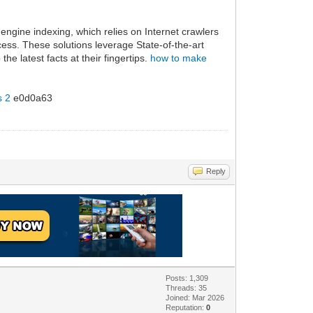
engine indexing, which relies on Internet crawlers
cess. These solutions leverage State-of-the-art
e latest facts at their fingertips.
how to make
s 2
e0d0a63
Reply
Posts: 1,309
Threads: 35
Joined: Mar 2026
Reputation:
0