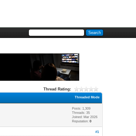
Thread Rating:
Threaded Mode
Posts: 1,309
Threads: 35
Joined: Mar 2026
Reputation:
0
#1