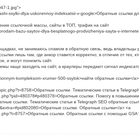
047-1.jpg">
u-vashi-ssylki-dlya-uskorennoy-indeksatsii-v-google>Обратные ссылки
ние ссылочной массы, сайты в ТОП, трафик на сайт
7/prodam-bazu-saytov-dlya-besplatnogo-prodvizheniya-sayta-v-intern
адках, не занимаюсь спамом в обратную связь, ведь владельцы р
лки лишь там, где анкор ставится корректно, в отличие от тех, кт
, и могут понизить сайт.
емы чаще заходить на сайт, а краулеры передают сигнал индексато
tsenzionnym-kompleksom-xrumer-500-ssylok>найти обратные ссылки</a>
ewtopic.php?t=8758>Обратные ссылки. Тематические статьи в Telegr
pic.php?pid=480378#p480378>Обратные ссылки. Помогу в повышении И
тные ссылки. Тематические статьи в Telegraph SEO обратные ссылки<
&extra=#pid802080>Обратные ссылки. Обратные ссылки</a> <a
topic.php?t=8757>Обратные ссылки. Обратные ссылки с помощью GSA