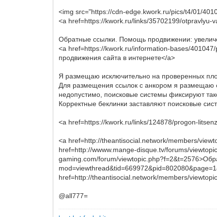
<img src="https://cdn-edge.kwork.ru/pics/t4/01/401
<a href=https://kwork.ru/links/35702199/otpravly
Обратные ссылки. Помощь продвижении: увеличе
<a href=https://kwork.ru/information-bases/40104
продвижения сайта в интернете</a>
Я размещаю исключительно на проверенных площ
Для размещения ссылок с анкором я размещаю ссы
недопустимо, поисковые системы фиксируют такое
Корректные беклинки заставляют поисковые сист
<a href=https://kwork.ru/links/124878/progon-li
<a href=http://theantisocial.network/members/vi
href=http://wwww.mange-disque.tv/forums/viewto
gaming.com/forum/viewtopic.php?f=2&t=2576>Обра
mod=viewthread&tid=669972&pid=802080&page=1
href=http://theantisocial.network/members/view
@all777=