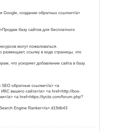
 для Google, создание обратных ссылок</a>
ete>Продам базу сайтов для бесплатного
есурсов могут пожаловаться.
о размещает, ссылку в коде страницы, что
рам, что ускоряет добавление сайта в базу.
aph SEO обратные ссылки</a> <a
КС вашего сайта</a> <a href=http://bos-
/a> <a href=https://tyciis.com/forum.php?
 Search Engine Ranker</a> d19db43