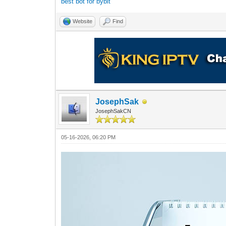
best bot for bybit
Website
Find
JosephSak
JosephSakCN
05-16-2026, 06:20 PM