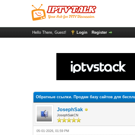
Hello There, Guest!
Login
Register
0 Vote(s) - 0 Average
1
2
3
4
5
Обратные ссылки. Продам базу сайтов для беспл
JosephSak
JosephSakCN
05-01-2026, 01:59 PM