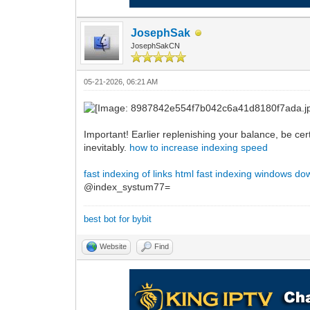
JosephSak
JosephSakCN
05-21-2026, 06:21 AM
Important! Earlier replenishing your balance, be cer
inevitably.
how to increase indexing speed
fast indexing of links html
fast indexing windows do
@index_systum77=
best bot for bybit
Website
Find